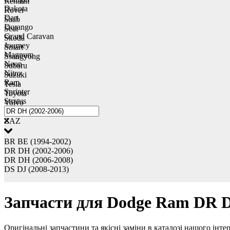
Renault
Dakota
Rover
Dart
Saab
Durango
Seat
Grand Caravan
Skoda
Journey
Smart
Magnum
Ssangyong
Neon
Subaru
Nitro
Suzuki
Ram
Tesla
Sprinter
Toyota
Stratus
Volvo
VW
ZAZ
BR BE (1994-2002)
DR DH (2002-2006)
DR DH (2006-2008)
DS DJ (2008-2013)
Запчасти для Dodge Ram DR D
Оригінальні запчастини та якісні заміни в каталозі нашого інте