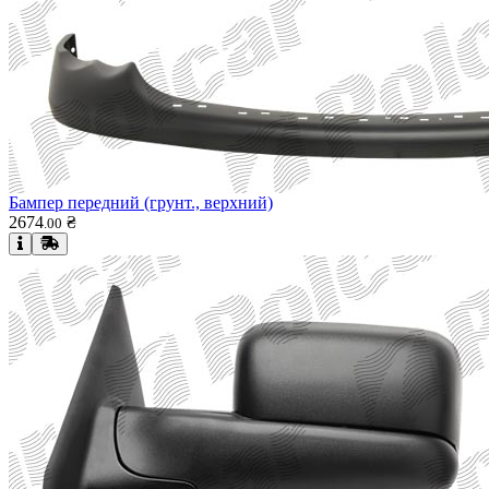
Бампер передний (грунт., верхний)
2674
₴
.
00