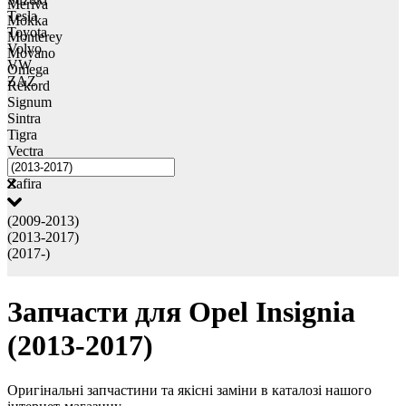
Meriva
Tesla
Mokka
Toyota
Monterey
Volvo
Movano
VW
Omega
ZAZ
Rekord
Signum
Sintra
Tigra
Vectra
Vivaro
Zafira
(2009-2013)
(2013-2017)
(2017-)
Запчасти для Opel Insignia
(2013-2017)
Оригінальні запчастини та якісні заміни в каталозі нашого