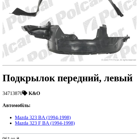
Toyota
Volvo
VW
ZAZ
Подкрылок передний, левый
34713870
K&O
Автомобіль
:
Mazda 323 BA (1994-1998)
Mazda 323 F BA (1994-1998)
961
₴