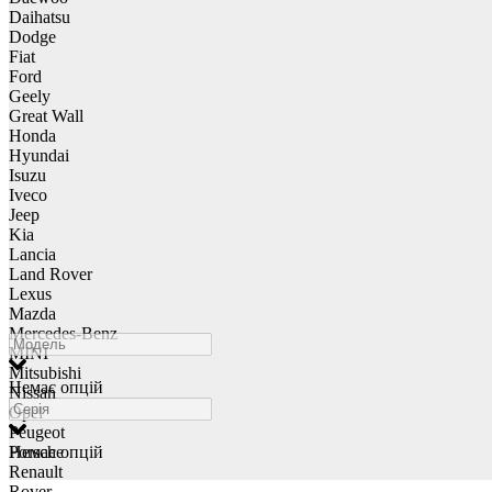
Daihatsu
Dodge
Fiat
Ford
Geely
Great Wall
Honda
Hyundai
Isuzu
Iveco
Jeep
Kia
Lancia
Land Rover
Lexus
Mazda
Mercedes-Benz
MINI
Mitsubishi
Немає опцій
Nissan
Opel
Peugeot
Porsche
Немає опцій
Renault
Rover