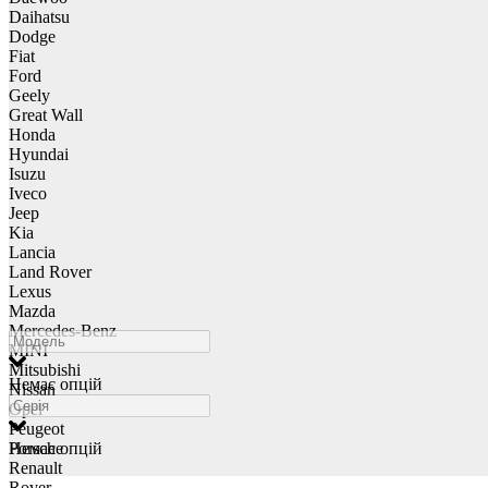
Daihatsu
Dodge
Fiat
Ford
Geely
Great Wall
Honda
Hyundai
Isuzu
Iveco
Jeep
Kia
Lancia
Land Rover
Lexus
Mazda
Mercedes-Benz
MINI
Mitsubishi
Немає опцій
Nissan
Opel
Peugeot
Porsche
Немає опцій
Renault
Rover