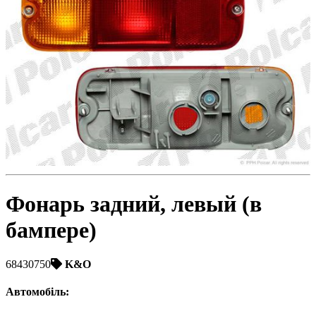
Toyota
Volvo
VW
ZAZ
Фонарь задний, левый (в
бампере)
68430750
K&O
Автомобіль
: