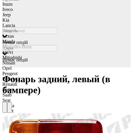
Isuzu
Iveco
Jeep
Kia
Lancia
Land Rover
Lexus
Mazda
Немає опцій
Mercedes-Benz
MINI
Mitsubishi
Немає опцій
Nissan
Opel
Peugeot
Фонарь задний, левый (в
Porsche
Renault
бампере)
Rover
Saab
Seat
Skoda
Smart
Ssangyong
Subaru
Suzuki
Tesla