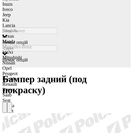
Isuzu
Iveco
Jeep
Kia
Lancia
Land Rover
Lexus
Mazda
Немає опцій
Mercedes-Benz
MINI
Mitsubishi
Немає опцій
Nissan
Opel
Peugeot
Бампер задний (под
Porsche
Renault
покраску)
Rover
Saab
Seat
Skoda
Smart
Ssangyong
Subaru
Suzuki
Tesla