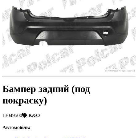
Toyota
Volvo
VW
ZAZ
Бампер задний (под
покраску)
13049500
K&O
Автомобіль
: