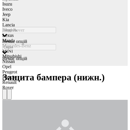
Isuzu
Iveco
Jeep
Kia
Lancia
Land Rover
Lexus
Mazda
Немає опцій
Mercedes-Benz
MINI
Mitsubishi
Немає опцій
Nissan
Opel
Peugeot
Защита бампера (нижн.)
Porsche
Renault
Rover
Saab
Seat
Skoda
Smart
Ssangyong
Subaru
Suzuki
Tesla