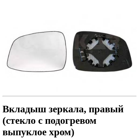
Toyota
Volvo
VW
ZAZ
Вкладыш зеркала, правый
(стекло с подогревом
выпуклое хром)