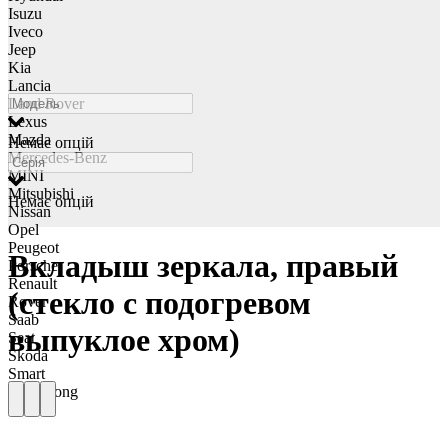
Isuzu
Iveco
Jeep
Kia
Lancia
Land Rover
Lexus
Mazda
Немає опцій
Mercedes-Benz
MINI
Mitsubishi
Немає опцій
Nissan
Opel
Peugeot
Вкладыш зеркала, правый
Porsche
Renault
(стекло с подогревом
Rover
Saab
выпуклое хром)
Seat
Skoda
Smart
Ssangyong
Subaru
Suzuki
Tesla