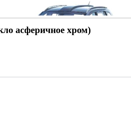
кло асферичное хром)