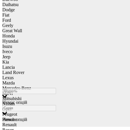
Daihatsu
Dodge
Fiat
Ford
Geely
Great Wall
Honda
Hyundai
Isuzu
Iveco
Jeep
Kia
Lancia
Land Rover
Lexus
Mazda
Mercedes-Benz
MINI
Mitsubishi
Немає опцій
Nissan
Opel
Peugeot
Porsche
Немає опцій
Renault
Rover