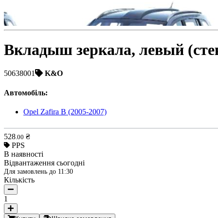
Вкладыш зеркала, левый (сте
50638001
K&O
Автомобіль
:
Opel Zafira B (2005-2007)
528
₴
.
00
PPS
В наявності
Відвантаження сьогодні
Для замовлень до
11:30
Кількість
1