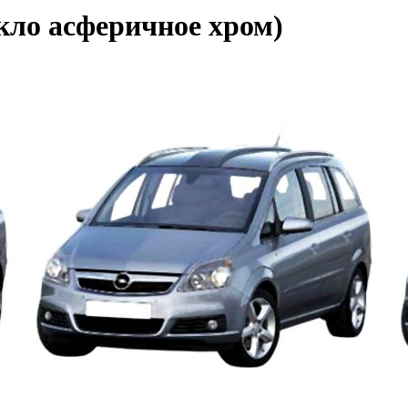
кло асферичное хром)