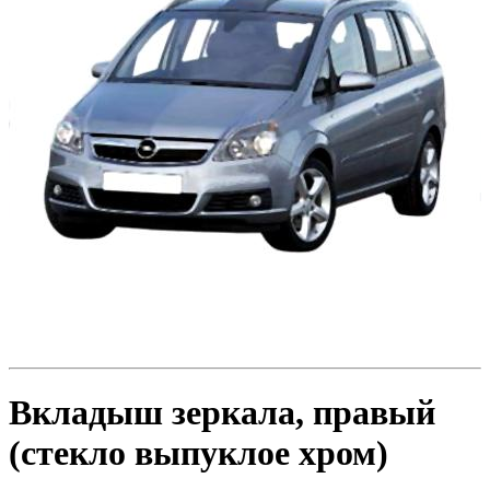
Toyota
Volvo
VW
ZAZ
Вкладыш зеркала, правый
(стекло выпуклое хром)