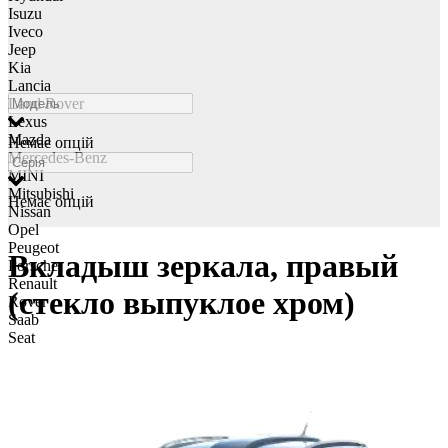
Isuzu
Iveco
Jeep
Kia
Lancia
Land Rover
Lexus
Mazda
Немає опцій
Mercedes-Benz
MINI
Mitsubishi
Немає опцій
Nissan
Opel
Peugeot
Вкладыш зеркала, правый
Porsche
Renault
(стекло выпуклое хром)
Rover
Saab
Seat
Skoda
Smart
Ssangyong
Subaru
Suzuki
Tesla