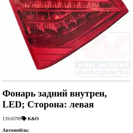
Toyota
Volvo
VW
ZAZ
Фонарь задний внутрен,
LED; Сторона: левая
13S10709
K&O
Автомобіль
: