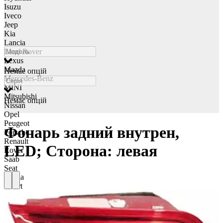
Isuzu
Iveco
Jeep
Kia
Lancia
Land Rover
Lexus
Mazda
Немає опцій
Mercedes-Benz
MINI
Mitsubishi
Немає опцій
Nissan
Opel
Peugeot
Фонарь задний внутрен,
Porsche
Renault
LED; Сторона: левая
Rover
Saab
Seat
Skoda
Smart
Ssangyong
Subaru
Suzuki
Tesla