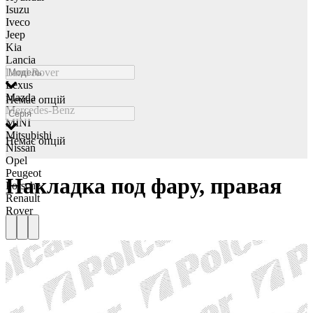
Isuzu
Iveco
Jeep
Kia
Lancia
Land Rover
Lexus
Mazda
Немає опцій
Mercedes-Benz
MINI
Mitsubishi
Немає опцій
Nissan
Opel
Peugeot
Накладка под фару, правая
Porsche
Renault
Rover
Saab
Seat
Skoda
Smart
Ssangyong
Subaru
Suzuki
Tesla