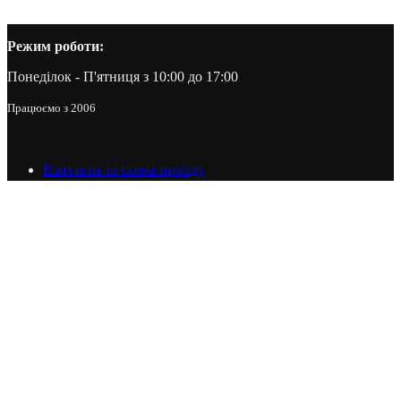
Режим роботи:
Понеділок - П'ятниця з 10:00 до 17:00
Працюємо з 2006
Контакти та схема проїзду
Оплата і доставка
Гарантія та політика повернення
Співпраця з нами
Умови використання сайту
Договір публічної оферти
©
2026
Kuzov