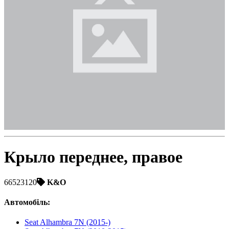
Toyota
Volvo
VW
ZAZ
Крыло переднее, правое
66523120
K&O
Автомобіль
:
Seat Alhambra 7N (2015-)